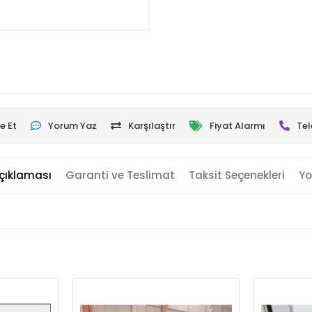
e Et
Yorum Yaz
Karşılaştır
Fiyat Alarmı
Tel
çıklaması
Garanti ve Teslimat
Taksit Seçenekleri
Yo