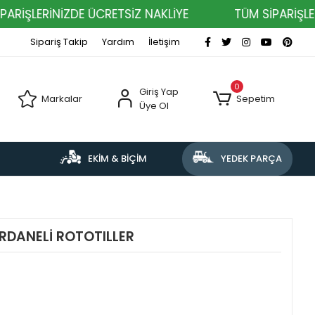
ŞLERİNİZDE ÜCRETSİZ NAKLİYE
TÜM SİPARİŞLERİNİ
Sipariş Takip
Yardım
İletişim
0
Giriş Yap
Markalar
Sepetim
Üye Ol
EKİM & BİÇİM
YEDEK PARÇA
RDANELİ ROTOTILLER