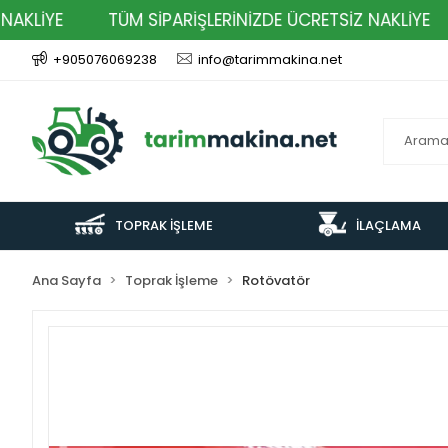
İYE
TÜM SİPARİŞLERİNİZDE ÜCRETSİZ NAKLİYE
T
+905076069238
info@tarimmakina.net
TOPRAK İŞLEME
İLAÇLAMA
Ana Sayfa
Toprak İşleme
Rotövatör