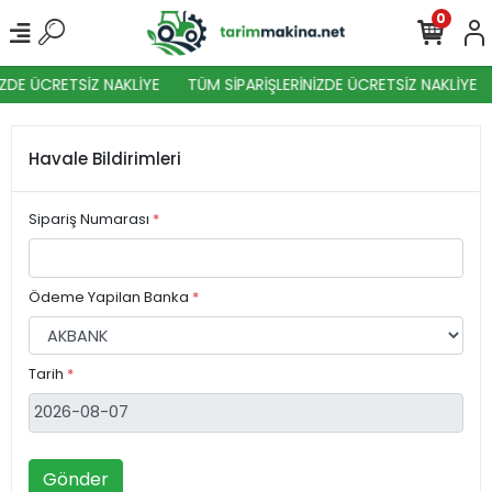
0
ZDE ÜCRETSİZ NAKLİYE
TÜM SİPARİŞLERİNİZDE ÜCRETSİZ NAKLİYE
Havale Bildirimleri
Sipariş Numarası
*
Ödeme Yapilan Banka
*
Tarih
*
Gönder