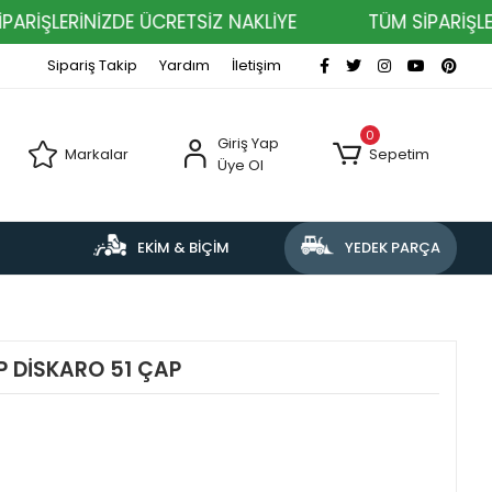
RİŞLERİNİZDE ÜCRETSİZ NAKLİYE
TÜM SİPARİŞLERİ
Sipariş Takip
Yardım
İletişim
0
Giriş Yap
Markalar
Sepetim
Üye Ol
EKİM & BİÇİM
YEDEK PARÇA
İP DİSKARO 51 ÇAP