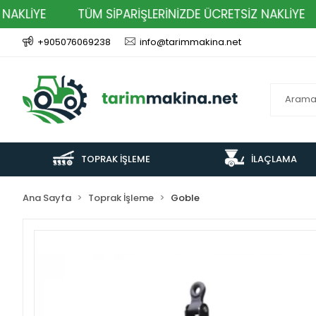
KLİYE
TÜM SİPARİŞLERİNİZDE ÜCRETSİZ NAKLİYE
+905076069238
info@tarimmakina.net
TOPRAK İŞLEME
İLAÇLAMA
Ana Sayfa
Toprak İşleme
Goble