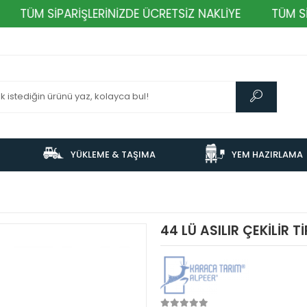
TÜM SİPARİŞLERİNİZDE ÜCRETSİZ NAKLİYE
TÜM SİPA
YÜKLEME & TAŞIMA
YEM HAZIRLAMA
44 LÜ ASILIR ÇEKİLİR T