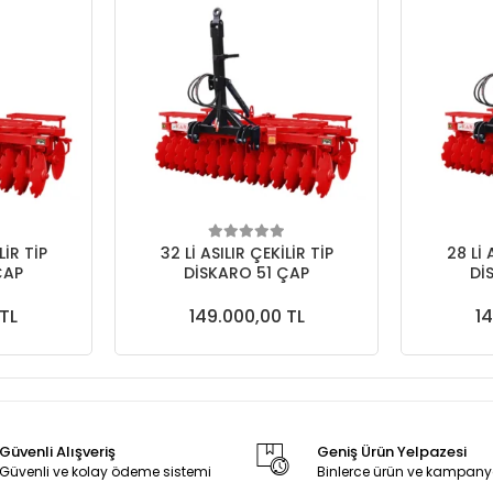
LİR TİP
32 Lİ ASILIR ÇEKİLİR TİP
28 Lİ 
ÇAP
DİSKARO 51 ÇAP
Dİ
TL
149.000,00 TL
14
Güvenli Alışveriş
Geniş Ürün Yelpazesi
Güvenli ve kolay ödeme sistemi
Binlerce ürün ve kampany