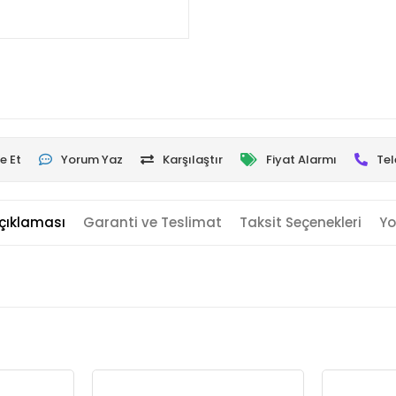
e Et
Yorum Yaz
Karşılaştır
Fiyat Alarmı
Tel
çıklaması
Garanti ve Teslimat
Taksit Seçenekleri
Yo