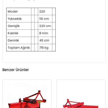
Model
220
Yükseklik
110 cm
Genişlik
220 cm
Kalınlık
8 mm
Derinlik
45 cm
Toplam Ağırlık
715 kg
Benzer Ürünler