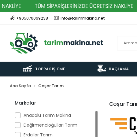
AKLİYE
TÜM SİPARİŞLERİNİZDE ÜCRETSİZ NAKLİYE
+905076069238
info@tarimmakina.net
TOPRAK İŞLEME
İLAÇLAMA
Ana Sayfa
Coşar Tarım
Markalar
Coşar Tar
Anadolu Tarım Makina
Değirmencioğulları Tarım
Erdallar Tarım