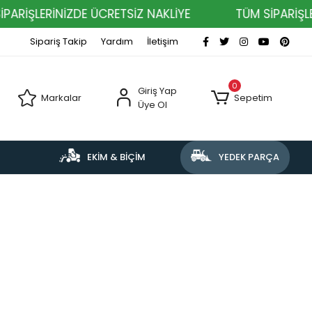
ARİŞLERİNİZDE ÜCRETSİZ NAKLİYE
TÜM SİPARİŞLER
Sipariş Takip
Yardım
İletişim
0
Giriş Yap
Markalar
Sepetim
Üye Ol
EKİM & BİÇİM
YEDEK PARÇA