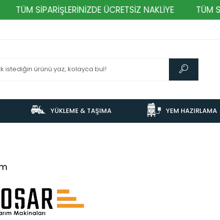
TÜM SİPARİŞLERİNİZDE ÜCRETSİZ NAKLİYE
TÜM SİP
YÜKLEME & TAŞIMA
YEM HAZIRLAMA
ım