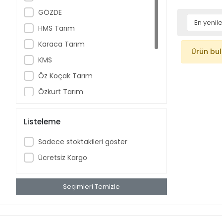
GÖZDE
HMS Tarım
Karaca Tarım
Ürün bu
KMS
Öz Koçak Tarım
Özkurt Tarım
Sahra Tarım
Listeleme
Savrukoğlu
Sürmak Tarım
Sadece stoktakileri göster
Teköncü Tarım
Ücretsiz Kargo
Seçimleri Temizle